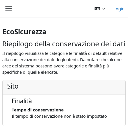
Vai al contenuto principale
Login
Pannello laterale
EcoSicurezza
Riepilogo della conservazione dei dati
Il riepilogo visualizza le categorie le finalità di default relative
alla conservazione dei dati degli utenti. Da notare che alcune
aree del sistema possono avere categorie e finalità più
specifiche di quelle elencate.
Sito
Finalità
Tempo di conservazione
Il tempo di conservazione non è stato impostato