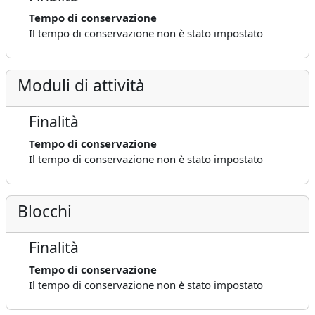
Tempo di conservazione
Il tempo di conservazione non è stato impostato
Moduli di attività
Finalità
Tempo di conservazione
Il tempo di conservazione non è stato impostato
Blocchi
Finalità
Tempo di conservazione
Il tempo di conservazione non è stato impostato